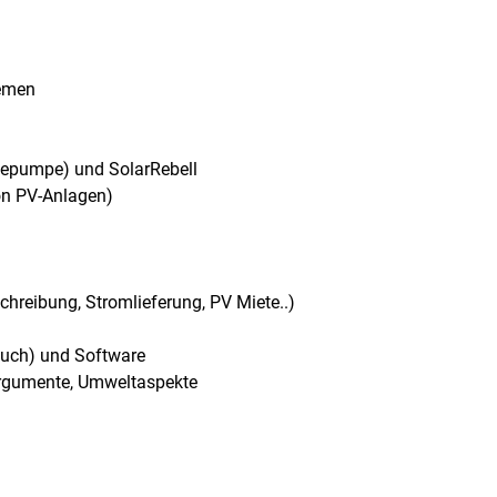
temen
mepumpe) und SolarRebell
on PV-Anlagen)
chreibung, Stromlieferung, PV Miete..)
auch) und Software
rgumente, Umweltaspekte