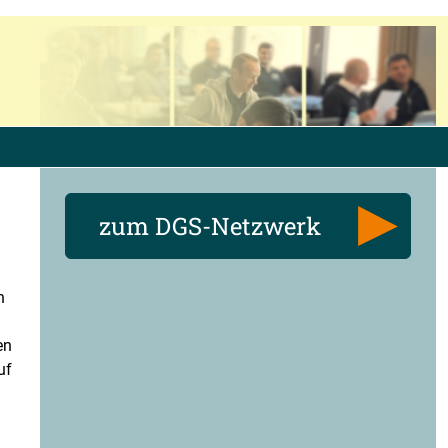
zum DGS-Netzwerk
n
en
uf