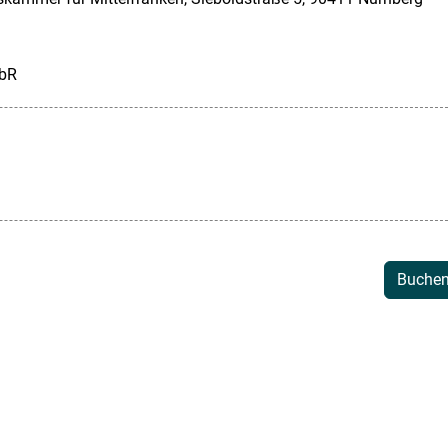
GbR
Buche