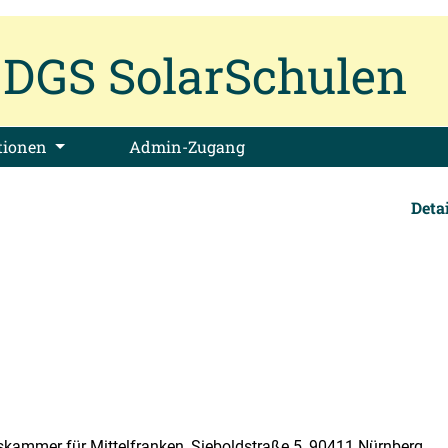
DGS SolarSchulen
tionen
Admin-Zugang
Deta
kammer für Mittelfranken, Sieboldstraße 5, 90411 Nürnberg