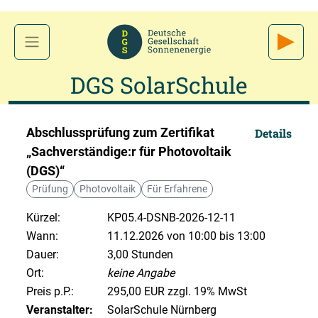
DGS SolarSchule
Abschlussprüfung zum Zertifikat
Details
„Sachverständige:r für Photovoltaik
(DGS)“
Prüfung
Photovoltaik
Für Erfahrene
Kürzel:
KP05.4-DSNB-2026-12-11
Wann:
11.12.2026 von 10:00 bis 13:00
Dauer:
3,00 Stunden
Ort:
keine Angabe
Preis p.P.:
295,00 EUR zzgl. 19% MwSt
Veranstalter:
SolarSchule Nürnberg