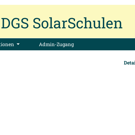
DGS SolarSchulen
tionen
Admin-Zugang
Deta